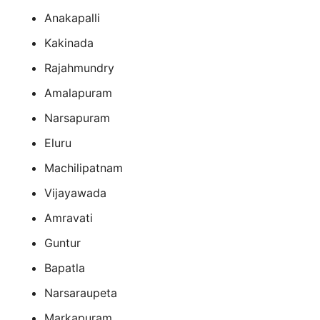
Anakapalli
Kakinada
Rajahmundry
Amalapuram
Narsapuram
Eluru
Machilipatnam
Vijayawada
Amravati
Guntur
Bapatla
Narsaraupeta
Markapuram