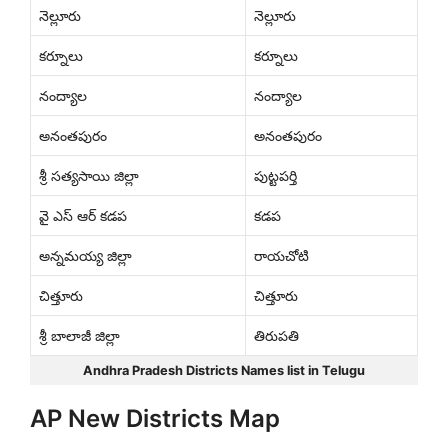
నెల్లూరు
నెల్లూరు
కర్నూలు
కర్నూలు
నంద్యాల
నంద్యాల
అనంతపురం
అనంతపురం
శ్రీ సత్యసాయి జిల్లా
పుట్టపర్తి
వై ఎస్ ఆర్ కడప
కడప
అన్నమయ్య జిల్లా
రాయచోటి
చిత్తూరు
చిత్తూరు
శ్రీ బాలాజీ జిల్లా
తిరుపతి
Andhra Pradesh Districts Names list in Telugu
AP New Districts Map