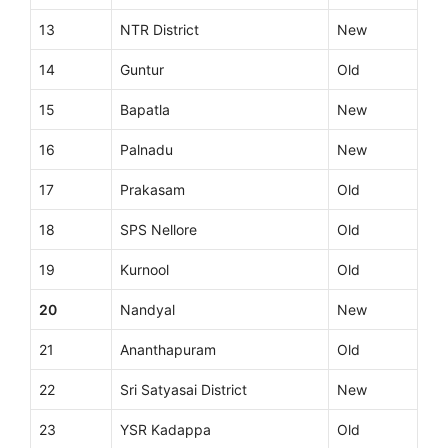
13
NTR District
New
14
Guntur
Old
15
Bapatla
New
16
Palnadu
New
17
Prakasam
Old
18
SPS Nellore
Old
19
Kurnool
Old
20
Nandyal
New
21
Ananthapuram
Old
22
Sri Satyasai District
New
23
YSR Kadappa
Old