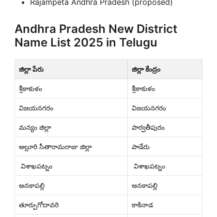
Rajampeta Andhra Pradesh (proposed)
Andhra Pradesh New District
Name List 2025 in Telugu
జిల్లా పేరు
జిల్లా కేంద్రం
శ్రీకాకుళం
శ్రీకాకుళం
విజయనగరం
విజయనగరం
మన్యం జిల్లా
పార్వతీపురం
అల్లూరి సీతారామరాజు జిల్లా
పాడేరు
విశాఖపట్నం
విశాఖపట్నం
అనకాపల్లి
అనకాపల్లి
తూర్పుగోదావరి
కాకినాడ