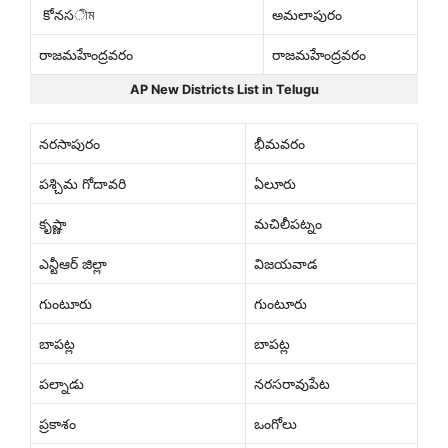
కోనసীম
అమలాపురం
రాజమహేంద్రవరం
రాజమహేంద్రవరం
AP New Districts List in Telugu
నరసాపురం
భీమవరం
పశ్చిమ గోదావరి
ఏలూరు
కృష్ణా
మచిలీపట్నం
ఎన్టీఆర్ జిల్లా
విజయవాడ
గుంటూరు
గుంటూరు
బాపట్ల
బాపట్ల
పల్నాడు
నరసరావుపేట
ప్రకాశం
ఒంగోలు