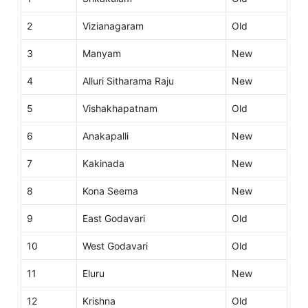
2
Vizianagaram
Old
3
Manyam
New
4
Alluri Sitharama Raju
New
5
Vishakhapatnam
Old
6
Anakapalli
New
7
Kakinada
New
8
Kona Seema
New
9
East Godavari
Old
10
West Godavari
Old
11
Eluru
New
12
Krishna
Old