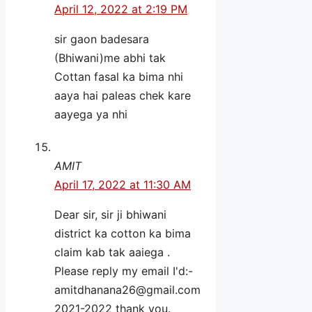
April 12, 2022 at 2:19 PM
sir gaon badesara
(Bhiwani)me abhi tak
Cottan fasal ka bima nhi
aaya hai paleas chek kare
aayega ya nhi
AMIT
April 17, 2022 at 11:30 AM
Dear sir, sir ji bhiwani
district ka cotton ka bima
claim kab tak aaiega .
Please reply my email I'd:-
amitdhanana26@gmail.com
2021-2022 thank you.