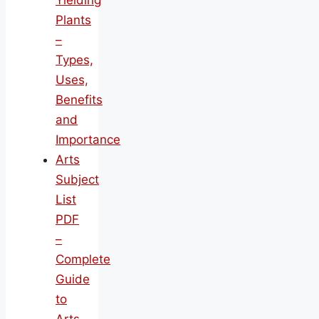
Yielding
Plants
–
Types,
Uses,
Benefits
and
Importance
Arts
Subject
List
PDF
–
Complete
Guide
to