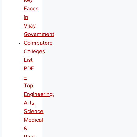
Key
Faces
in
Vijay
Government
Coimbatore
Colleges
List
PDF
–
Top
Engineering,
Arts,
Science,
Medical
&