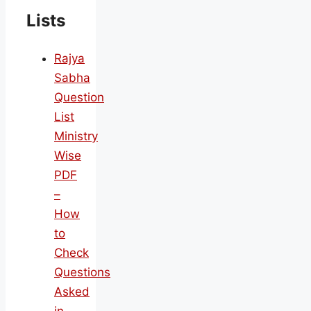
Lists
Rajya
Sabha
Question
List
Ministry
Wise
PDF
–
How
to
Check
Questions
Asked