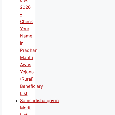
List
2026
–
Check
Your
Name
in
Pradhan
Mantri
Awas
Yojana
(Rural)
Beneficiary
List
Samsodisha.gov.in
Merit