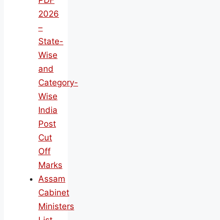
PDF
2026
–
State-
Wise
and
Category-
Wise
India
Post
Cut
Off
Marks
Assam
Cabinet
Ministers