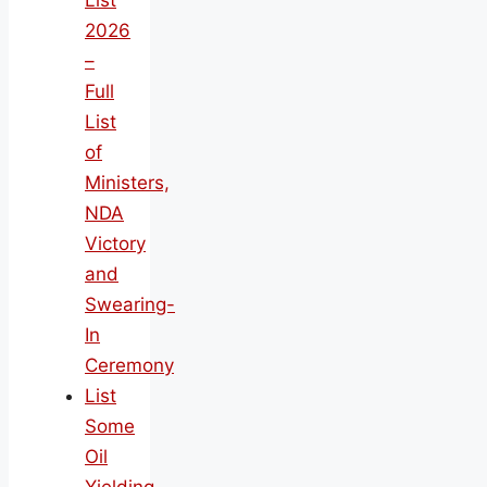
List
2026
–
Full
List
of
Ministers,
NDA
Victory
and
Swearing-
In
Ceremony
List
Some
Oil