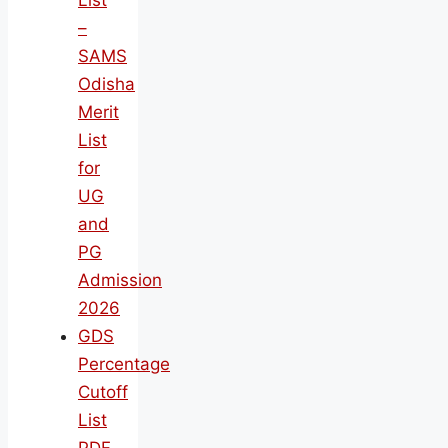
List
–
SAMS
Odisha
Merit
List
for
UG
and
PG
Admission
2026
GDS
Percentage
Cutoff
List