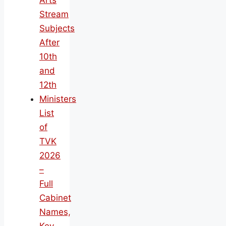
Arts
Stream
Subjects
After
10th
and
12th
Ministers
List
of
TVK
2026
–
Full
Cabinet
Names,